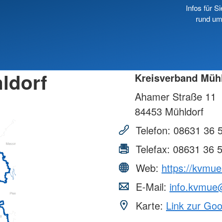
Infos für Si
rund um
ldorf
Kreisverband Müh
Ahamer Straße 11
84453
Mühldorf
Telefon:
08631 36 
Telefax:
08631 36 
Web:
https://kvmue
E-Mail:
info.kvmue
Karte:
Link zur Go