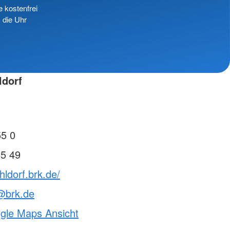
e kostenfrei
 die Uhr
ldorf
55 0
55 49
hldorf.brk.de/
@brk.de
ogle Maps Ansicht