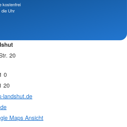
e kostenfrei
 die Uhr
dshut
tr. 20
1 0
1 20
k-landshut.de
.de
ogle Maps Ansicht