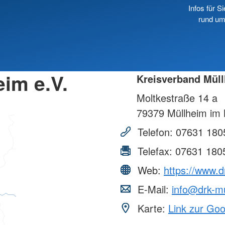
Infos für Si
rund um
im e.V.
Kreisverband Müll
Moltkestraße 14 a
79379
Müllheim im 
Telefon:
07631 180
Telefax:
07631 180
Web:
https://www.d
E-Mail:
info@drk-m
Karte:
Link zur Go