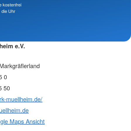
e kostenfrei
 die Uhr
heim e.V.
Markgräflerland
5 0
5 50
rk-muellheim.de/
uellheim.de
ogle Maps Ansicht