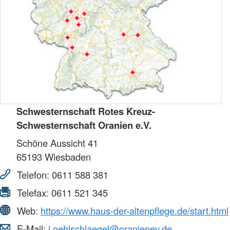
Schwesternschaft Rotes Kreuz-
Schwesternschaft Oranien e.V.
Schöne Aussicht 41
65193
Wiesbaden
Telefon:
0611 588 381
Telefax:
0611 521 345
Web:
https://www.haus-der-altenpflege.de/start.html
E-Mail:
j.oehlschlaegel@oranienev.de