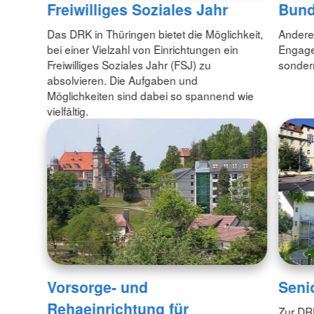
Freiwilliges Soziales Jahr
Bund
Das DRK in Thüringen bietet die Möglichkeit,
Anderen
bei einer Vielzahl von Einrichtungen ein
Engagem
Freiwilliges Soziales Jahr (FSJ) zu
sondern
absolvieren. Die Aufgaben und
Möglichkeiten sind dabei so spannend wie
vielfältig.
Vorsorge- und
Seni
Rehaeinrichtung für
Zur DR