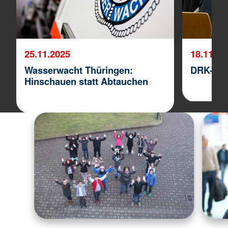
25.11.2025
18.11.20
Wasserwacht Thüringen:
DRK-Lan
Hinschauen statt Abtauchen