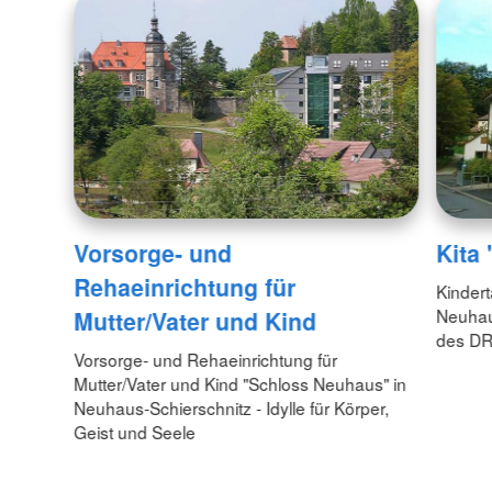
Vorsorge- und
Kita
Rehaeinrichtung für
Kindert
Neuhaus
Mutter/Vater und Kind
des DR
Vorsorge- und Rehaeinrichtung für
Mutter/Vater und Kind "Schloss Neuhaus" in
Neuhaus-Schierschnitz - Idylle für Körper,
Geist und Seele