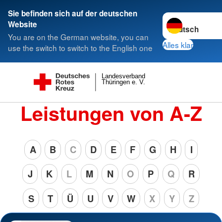
Sie befinden sich auf der deutschen
Sprache wechsel
Website
You are on the German website, you can
Alles klar
use the switch to switch to the English one
Landesverband
Thüringen e. V.
Leistungen von A-Z
A
B
C
D
E
F
G
H
I
J
K
L
M
N
O
P
Q
R
S
T
Ü
U
V
W
X
Y
Z