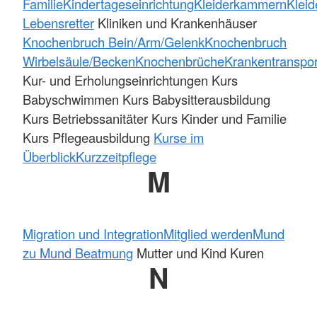
Familie
Kindertageseinrichtung
Kleiderkammern
Kleid
Lebensretter
Kliniken und Krankenhäuser
Knochenbruch Bein/Arm/Gelenk
Knochenbruch
Wirbelsäule/Becken
Knochenbrüche
Krankentranspor
Kur- und Erholungseinrichtungen Kurs
Babyschwimmen Kurs Babysitterausbildung
Kurs Betriebssanitäter Kurs Kinder und Familie
Kurs Pflegeausbildung
Kurse im
Überblick
Kurzzeitpflege
M
Migration und Integration
Mitglied werden
Mund
zu Mund Beatmung
Mutter und Kind Kuren
N