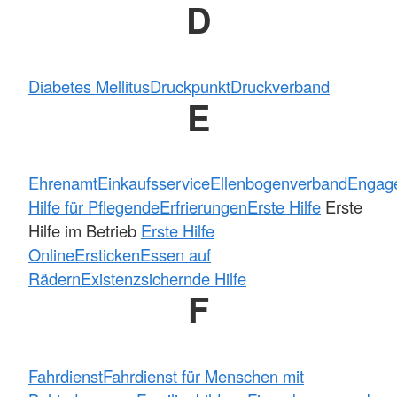
D
Diabetes Mellitus
Druckpunkt
Druckverband
E
Ehrenamt
Einkaufsservice
Ellenbogenverband
Engag
Hilfe für Pflegende
Erfrierungen
Erste Hilfe
Erste
Hilfe im Betrieb
Erste Hilfe
Online
Ersticken
Essen auf
Rädern
Existenzsichernde Hilfe
F
Fahrdienst
Fahrdienst für Menschen mit