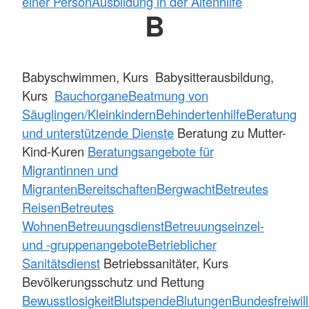
einer Person
Ausbildung in der Altenhilfe
B
Babyschwimmen, Kurs Babysitterausbildung,
Kurs
Bauchorgane
Beatmung von
Säuglingen/Kleinkindern
Behindertenhilfe
Beratung
und unterstützende Dienste
Beratung zu Mutter-
Kind-Kuren
Beratungsangebote für
Migrantinnen und
Migranten
Bereitschaften
Bergwacht
Betreutes
Reisen
Betreutes
Wohnen
Betreuungsdienst
Betreuungseinzel-
und -gruppenangebote
Betrieblicher
Sanitätsdienst
Betriebssanitäter, Kurs
Bevölkerungsschutz und Rettung
Bewusstlosigkeit
Blutspende
Blutungen
Bundesfreiwil