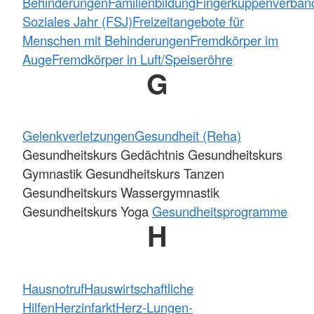
Behinderungen
Familienbildung
Fingerkuppenverban
Soziales Jahr (FSJ)
Freizeitangebote für
Menschen mit Behinderungen
Fremdkörper im
Auge
Fremdkörper in Luft/Speiseröhre
G
Gelenkverletzungen
Gesundheit (Reha)
Gesundheitskurs Gedächtnis Gesundheitskurs
Gymnastik Gesundheitskurs Tanzen
Gesundheitskurs Wassergymnastik
Gesundheitskurs Yoga
Gesundheitsprogramme
H
Hausnotruf
Hauswirtschaftliche
Hilfen
Herzinfarkt
Herz-Lungen-