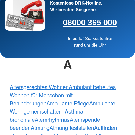
Kostenlose DRK-Hotline.
Wir beraten Sie gerne.
08000 365 000
Infos für Sie kostenfrei
rund um die Uhr
A
Altersgerechtes Wohnen
Ambulant betreutes
Wohnen für Menschen mit
Behinderungen
Ambulante Pflege
Ambulante
Wohngemeinschaften
Asthma
bronchiale
Atemrhythmus
Atemspende
beenden
Atmung
Atmung feststellen
Auffinden