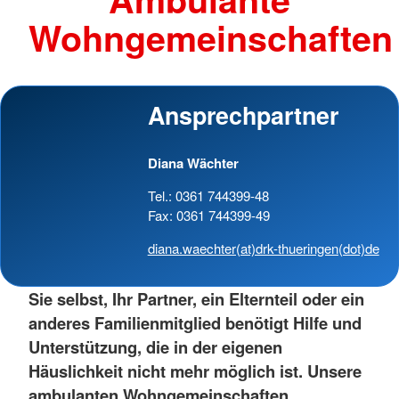
Wohngemeinschaften
Ansprechpartner
Diana Wächter
Tel.: 0361 744399-48
Fax: 0361 744399-49
diana.waechter(at)drk-thueringen(dot)de
Sie selbst, Ihr Partner, ein Elternteil oder ein
anderes Familienmitglied benötigt Hilfe und
Unterstützung, die in der eigenen
Häuslichkeit nicht mehr möglich ist. Unsere
ambulanten Wohngemeinschaften