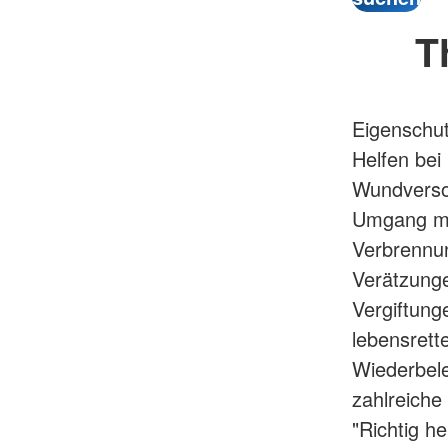
T
Eigenschut
Helfen bei
Wundvers
Umgang mi
Verbrennun
Verätzung
Vergiftung
lebensrett
Wiederbel
zahlreiche
"Richtig h