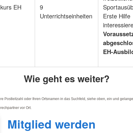
zkurs EH
9
Sportausüb
Unterrichtseinheiten
Erste Hilfe
interessier
Vorausset
abgeschlo
EH-Ausbi
Wie geht es weiter?
hre Postleitzahl oder Ihren Ortsnamen in das Suchfeld, siehe oben, ein und gelang
echpartner vor Ort.
Mitglied werden