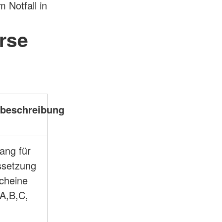
 Notfall in
rse
beschreibung
ang für
ssetzung
scheine
 A,B,C,