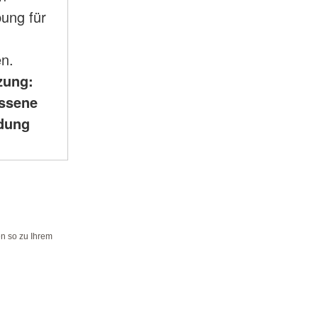
ung für
en.
zung:
ssene
ldung
en so zu Ihrem