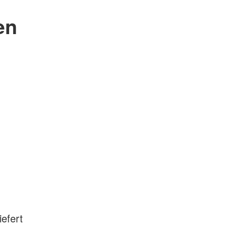
en
iefert