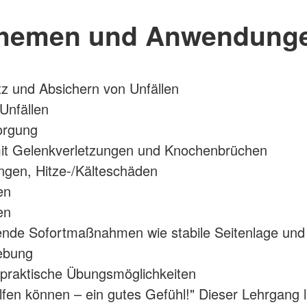
hemen und Anwendung
z und Absichern von Unfällen
 Unfällen
orgung
t Gelenkverletzungen und Knochenbrüchen
gen, Hitze-/Kälteschäden
en
en
ende Sofortmaßnahmen wie stabile Seitenlage und
ebung
 praktische Übungsmöglichkeiten
elfen können – ein gutes Gefühl!" Dieser Lehrgang l