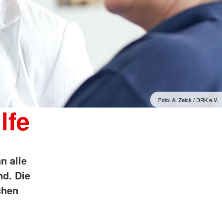
Foto: A. Zelck / DRK e.V.
lfe
n alle
nd. Die
chen