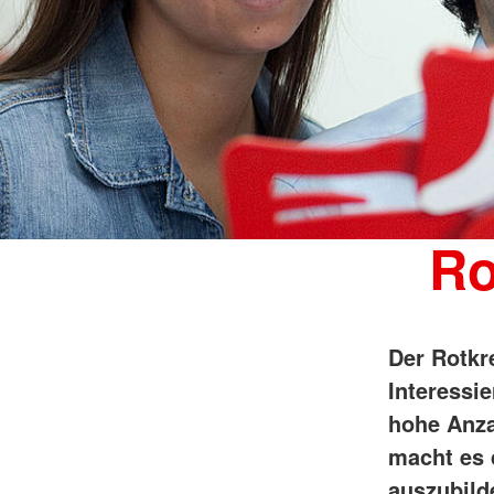
Ro
Der Rotkr
Interessie
hohe Anza
macht es 
auszubild