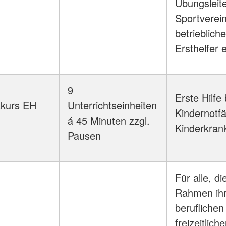
Übungsleite
Sportverei
betriebliche
Ersthelfer e
9
Erste Hilfe 
zkurs EH
Unterrichtseinheiten
Kindernotfä
á 45 Minuten zzgl.
Kinderkran
Pausen
Für alle, di
Rahmen ihr
beruflichen
freizeitlich