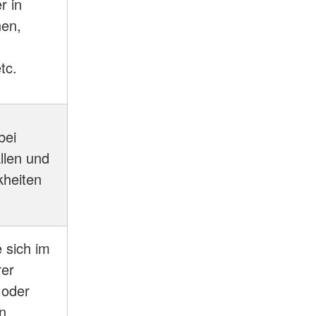
r in
nen,
tc.
bei
llen und
kheiten
e sich im
er
 oder
en