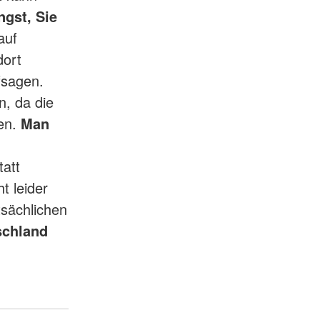
ngst, Sie
 auf
dort
fsagen.
n, da die
nen.
Man
att
t leider
tsächlichen
schland