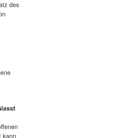
atz des
on
fene
lasst
offenen
t kann