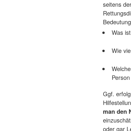
seitens de
Rettungsdi
Bedeutung,
Was is
Wie vie
Welche 
Person
Ggf. erfol
Hilfestell
man den N
einzuschät
oder gar L