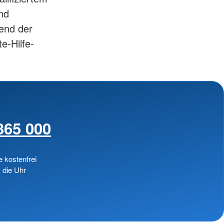
nd
rend der
e-Hilfe-
365 000
e kostenfrei
 die Uhr