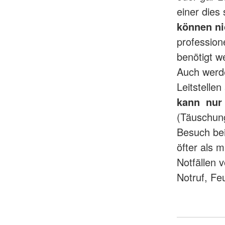
einer dies
können ni
professione
benötigt w
Auch werde
Leitstelle
kann nur 
(Täuschun
Besuch bei
öfter als 
Notfällen 
Notruf, Fe