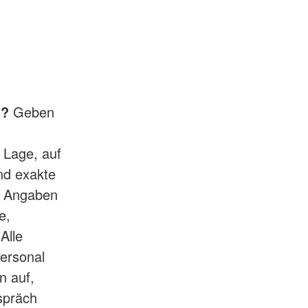
h?
Geben
 Lage, auf
ind exakte
e Angaben
e,
Alle
ersonal
n auf,
spräch