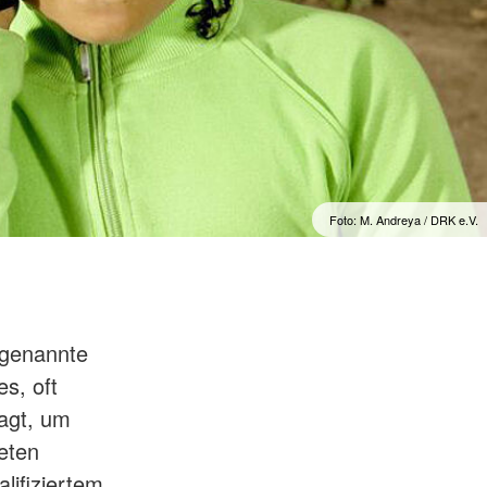
Foto: M. Andreya / DRK e.V.
ogenannte
es, oft
ragt, um
neten
lifiziertem