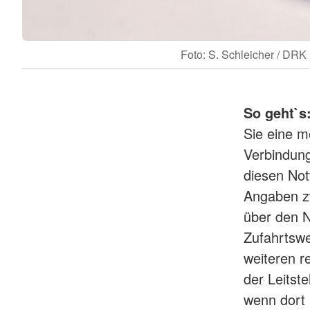
Foto: S. Schleicher / DRK
So geht`s
Sie eine m
Verbindung
diesen Notf
Angaben z
über den N
Zufahrtsw
weiteren r
der Leitste
wenn dort 